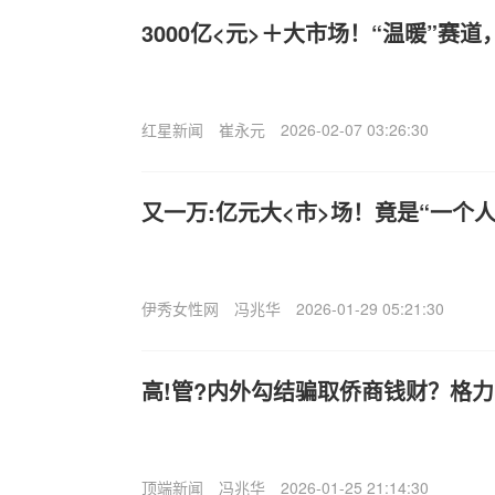
3000亿<元>＋大市场！“温暖”赛
红星新闻
崔永元
2026-02-07 03:26:30
又一万:亿元大<市>场！竟是“一个
伊秀女性网
冯兆华
2026-01-29 05:21:30
高!管?内外勾结骗取侨商钱财？格
顶端新闻
冯兆华
2026-01-25 21:14:30