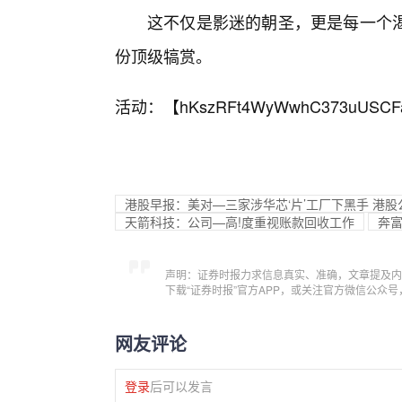
这不仅是影迷的朝圣，更是每一个
份顶级犒赏。
活动：【
hKszRFt4WyWwhC373uUSCF
港股早报：美对—三家涉华芯‘片’工厂下黑手 港股
天箭科技：公司—高!度重视账款回收工作
奔富
声明：证券时报力求信息真实、准确，文章提及内
下载“证券时报”官方APP，或关注官方微信公众
网友评论
登录
后可以发言