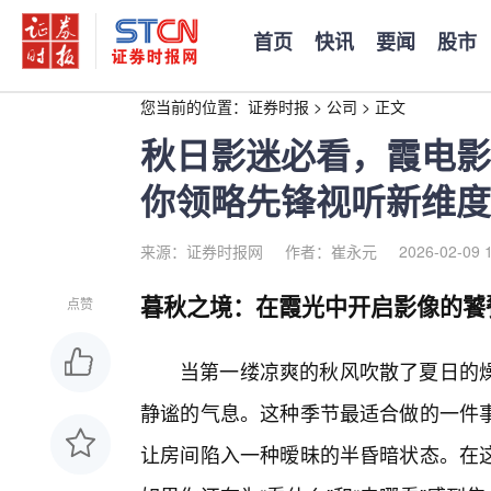
首页
快讯
要闻
股市
您当前的位置：
证券时报
>
公司
>
正文
秋日影迷必看，霞电影
你领略先锋视听新维度
来源：证券时报网
作者：崔永元
2026-02-09 
暮秋之境：在霞光中开启影像的饕
点赞
当第一缕凉爽的秋风吹散了夏日的
静谧的气息。这种季节最适合做的一件
让房间陷入一种暧昧的半昏暗状态。在